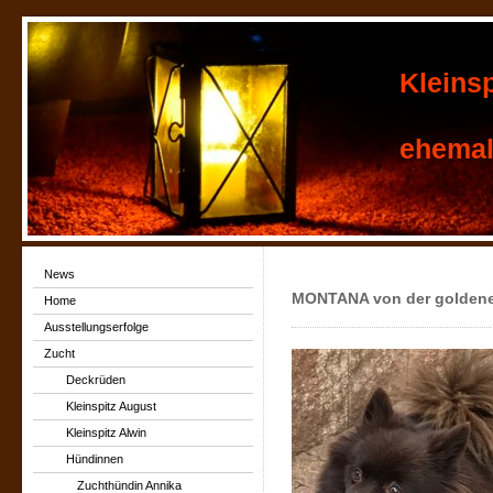
Kleins
ehemals
News
MONTANA von der goldene
Home
Ausstellungserfolge
Zucht
Deckrüden
Kleinspitz August
Kleinspitz Alwin
Hündinnen
Zuchthündin Annika