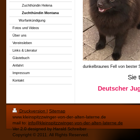
Zuchthündin Helena
Zuchthündin Montana
Wurfankündigung
Fotos und Videos
Über uns
Vereinsleben
Links & Literatur
Gästebuch
Anfahrt
dunkelbraunes Fell von bester S
Impressum
Sie 
Kontakt
Deutscher Ju
Druckversion
|
Sitemap
www.kleinspitzzwinger-von-der-alten-laterne.de
mail to:
info@kleinspitzzwinger-von-der-alten-laterne.de
Ver 2.0 designed by Harald Schreiber
Copyright © 2011. All Rights Reserved.