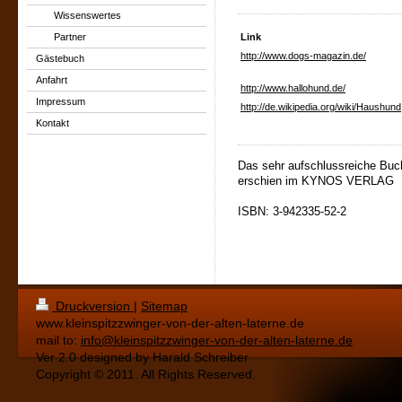
Wissenswertes
Partner
Link
http://www.dogs-magazin.de/
Gästebuch
Anfahrt
http://www.hallohund.de/
Impressum
http://de.wikipedia.org/wiki/Haushund
Kontakt
Das sehr aufschlussreiche Buc
erschien im KYNOS VERLAG
ISBN: 3-942335-52-2
Druckversion
|
Sitemap
www.kleinspitzzwinger-von-der-alten-laterne.de
mail to:
info@kleinspitzzwinger-von-der-alten-laterne.de
Ver 2.0 designed by Harald Schreiber
Copyright © 2011. All Rights Reserved.